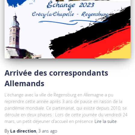
Arrivée des correspondants
Allemands
L’échange avec la ville de Regensburg en Allemagne a pu
reprendre cette année après 3 ans de pause en raison de la
pandémie mondiale. Ce partenariat, qui existe depuis 2010, se
déroule en deux phases : Lors de cette journée du vendredi 24
mars, un petit déjeuner d’accueil en présence
Lire la suite
By
La direction
,
3 ans
ago