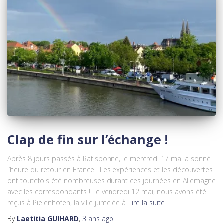
Clap de fin sur l’échange !
Après 8 jours passés à Ratisbonne, le mercredi 17 mai a sonné
l’heure du retour en France ! Les expériences et les découvertes
ont toutefois été nombreuses durant ces journées en Allemagne
avec les correspondants ! Le vendredi 12 mai, nous avons été
reçus à Pielenhofen, la ville jumelée à
Lire la suite
By
Laetitia GUIHARD
,
3 ans
ago