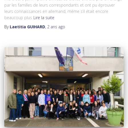
par les familles de leurs correspondants et ont pu éprouver
leurs connaissances en allemand, même s’il était encore
beaucoup plus
Lire la suite
By
Laetitia GUIHARD
,
2 ans
ago