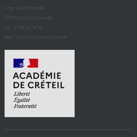
6 rue de la Chapelle
77580 Crécy-la-Chapelle
Tel : 01 64 63 40 90
Mail : ce.0771667u@ac-creteil.fr