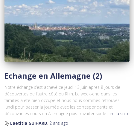
Echange en Allemagne (2)
Notre échange s’est achevé ce jeudi 13 juin après 8 jours de
découvertes de l’autre côté du Rhin. Le week-end dans les
familles a été bien occupé et nous nous sommes retrouvés
lundi pour passer la journée avec les correspondants et
découvrir les cours en Allemagne puis travailler sur le
Lire la suite
By
Laetitia GUIHARD
,
2 ans
ago