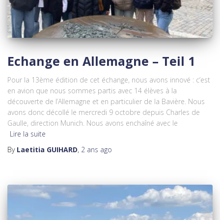
Echange en Allemagne – Teil 1
Pour la 13ème édition de cet échange, nous avons innové : c’est
en avion que nous sommes partis avec 14 élèves à la
découverte de l’Allemagne et en particulier de la Bavière. Nous
avons donc décollé le mercredi 9 octobre depuis Charles de
Gaulle, direction Munich. Nous avons enchaîné avec le
Lire la suite
By
Laetitia GUIHARD
,
2 ans
ago