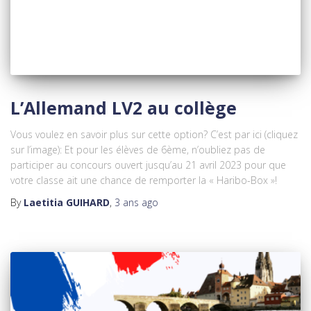
L’Allemand LV2 au collège
Vous voulez en savoir plus sur cette option? C’est par ici (cliquez
sur l’image): Et pour les élèves de 6ème, n’oubliez pas de
participer au concours ouvert jusqu’au 21 avril 2023 pour que
votre classe ait une chance de remporter la « Haribo-Box »!
By
Laetitia GUIHARD
,
3 ans
ago