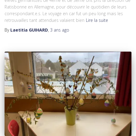
élèves germanistes de 4ème et de 3ème ont pris la direction de
Ratisbonne en Allemagne, pour découvrir le quotidien de leurs
correspondant.e.s. Le voyage en car fut un peu long mais les
retrouvailles tant attendues valaient bien
Lire la suite
By
Laetitia GUIHARD
,
3 ans
ago