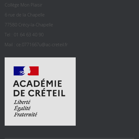
Collège Mon Plaisir
6 rue de la Chapelle
77580 Crécy-la-Chapelle
Tel : 01 64 63 40 90
Mail : ce.0771667u@ac-creteil.fr