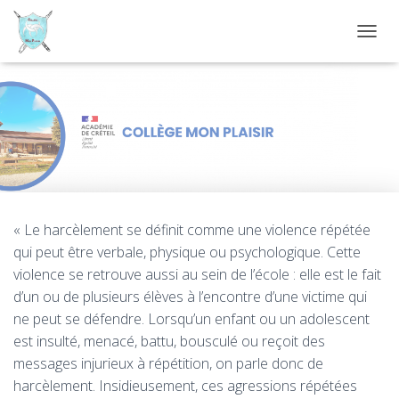
D
É
P
L
I
Lutte contre le harcèlement
E
R
L
A
N
A
« Le harcèlement se définit comme une violence répétée
V
I
qui peut être verbale, physique ou psychologique. Cette
G
violence se retrouve aussi au sein de l’école : elle est le fait
A
d’un ou de plusieurs élèves à l’encontre d’une victime qui
T
I
ne peut se défendre. Lorsqu’un enfant ou un adolescent
O
est insulté, menacé, battu, bousculé ou reçoit des
N
messages injurieux à répétition, on parle donc de
harcèlement. Insidieusement, ces agressions répétées