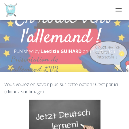
D
É
P
L
I
L’Allemand LV2 au collège
E
R
Published by
Laetitia GUIHARD
on
17 avril 2023
L
A
N
A
V
I
Vous voulez en savoir plus sur cette option? C’est par ici
G
(cliquez sur l’image):
A
T
I
O
N