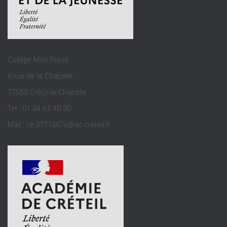
Collège Mon Plaisir
6 rue de la Chapelle
77580 Crécy-la-Chapelle
Tel : 01 64 63 40 90
Mail : ce.0771667u@ac-creteil.fr