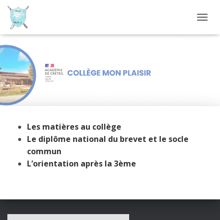
D
É
P
L
I
Scolarité de l’élève
E
R
L
A
N
A
Les matières au collège
V
I
Le diplôme national du brevet et le socle
G
commun
A
L’orientation après la 3ème
T
I
O
N