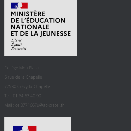
Collège Mon Plaisir
6 rue de la Chapelle
77580 Crécy-la-Chapelle
Tel : 01 64 63 40 90
Mail : ce.0771667u@ac-creteil.fr