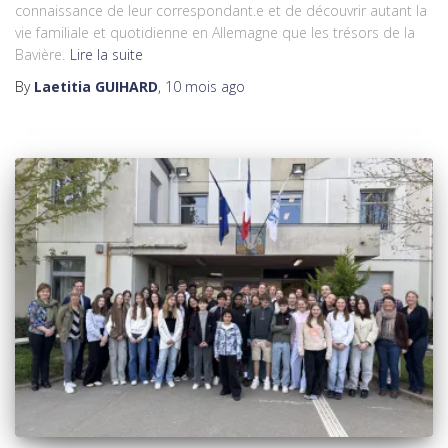
connaissance de leur correspondant.e et de découvrir autant la
vie familiale et quotidienne en Allemagne que les trésors de la
Bavière.
Lire la suite
By
Laetitia GUIHARD
,
10 mois
ago