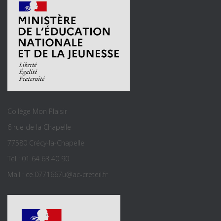
Collège Mon Plaisir
6 rue de la Chapelle
77580 Crécy-la-Chapelle
Tel : 01 64 63 40 90
Mail : ce.0771667u@ac-creteil.fr