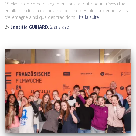
19 élèves de 5ème bilangue ont pris la route pour Trèves (Trier
en allemand), à la découverte de l’une des plus anciennes villes
d’Allemagne ainsi que des traditions
Lire la suite
By
Laetitia GUIHARD
,
2 ans
ago