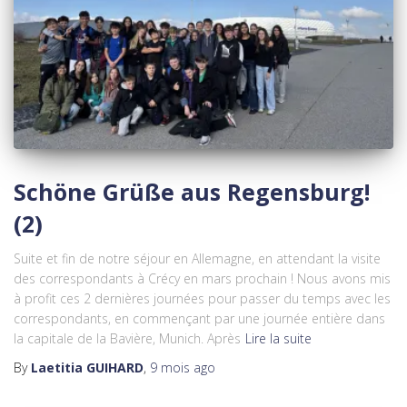
Schöne Grüße aus Regensburg!
(2)
Suite et fin de notre séjour en Allemagne, en attendant la visite
des correspondants à Crécy en mars prochain ! Nous avons mis
à profit ces 2 dernières journées pour passer du temps avec les
correspondants, en commençant par une journée entière dans
la capitale de la Bavière, Munich. Après
Lire la suite
By
Laetitia GUIHARD
,
9 mois
ago