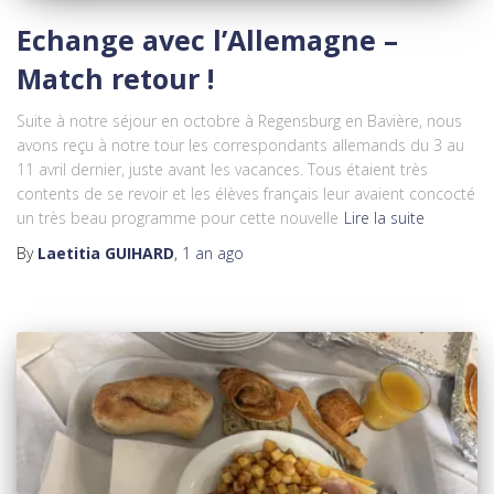
Echange avec l’Allemagne –
Match retour !
Suite à notre séjour en octobre à Regensburg en Bavière, nous
avons reçu à notre tour les correspondants allemands du 3 au
11 avril dernier, juste avant les vacances. Tous étaient très
contents de se revoir et les élèves français leur avaient concocté
un très beau programme pour cette nouvelle
Lire la suite
By
Laetitia GUIHARD
,
1 an
ago