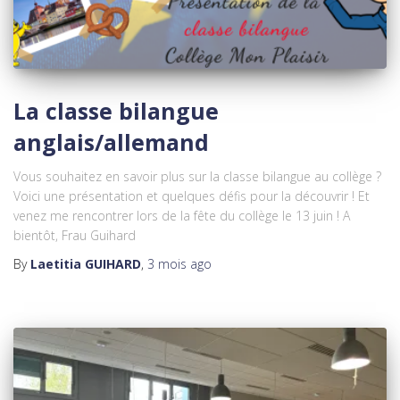
La classe bilangue
anglais/allemand
Vous souhaitez en savoir plus sur la classe bilangue au collège ?
Voici une présentation et quelques défis pour la découvrir ! Et
venez me rencontrer lors de la fête du collège le 13 juin ! A
bientôt, Frau Guihard
By
Laetitia GUIHARD
,
3 mois
ago