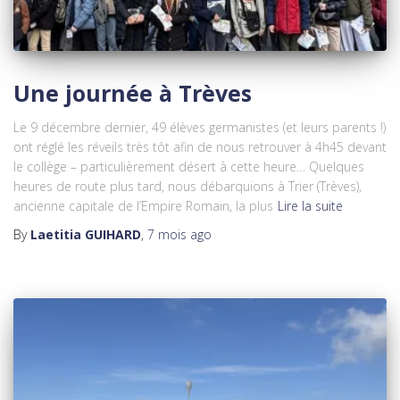
Une journée à Trèves
Le 9 décembre dernier, 49 élèves germanistes (et leurs parents !)
ont réglé les réveils très tôt afin de nous retrouver à 4h45 devant
le collège – particulièrement désert à cette heure… Quelques
heures de route plus tard, nous débarquions à Trier (Trèves),
ancienne capitale de l’Empire Romain, la plus
Lire la suite
By
Laetitia GUIHARD
,
7 mois
ago