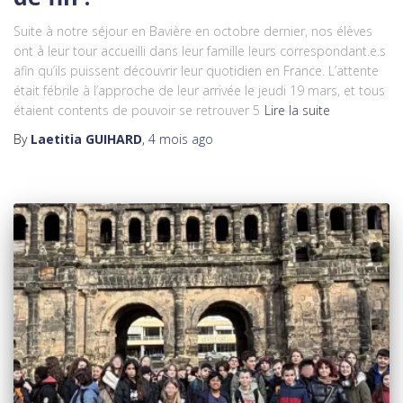
Suite à notre séjour en Bavière en octobre dernier, nos élèves
ont à leur tour accueilli dans leur famille leurs correspondant.e.s
afin qu’ils puissent découvrir leur quotidien en France. L’attente
était fébrile à l’approche de leur arrivée le jeudi 19 mars, et tous
étaient contents de pouvoir se retrouver 5
Lire la suite
By
Laetitia GUIHARD
,
4 mois
ago