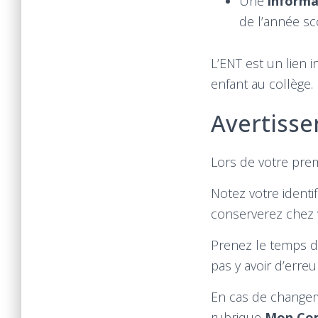
Une
informa
de l’année sco
L’ENT est un lien 
enfant au collège.
Avertiss
Lors de votre pre
Notez votre identi
conserverez chez 
Prenez le temps de 
pas y avoir d’erre
En cas de changeme
rubrique
Mon Co