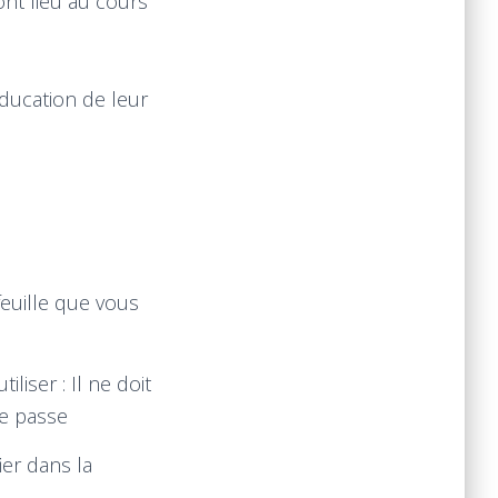
ont lieu au cours
éducation de leur
feuille que vous
iliser : Il ne doit
de passe
ier dans la