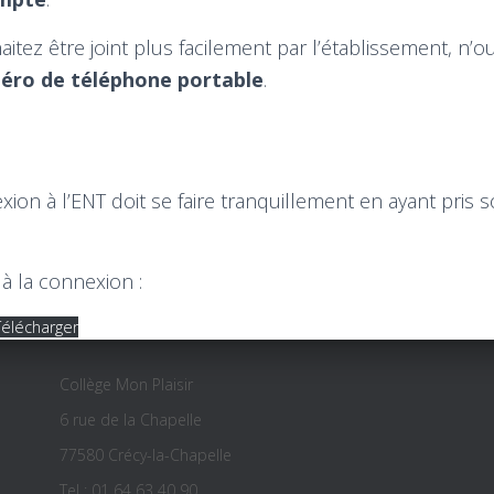
aitez être joint plus facilement par l’établissement, n’o
éro de téléphone portable
.
ion à l’ENT doit se faire tranquillement en ayant pris s
à la connexion :
Télécharger
Collège Mon Plaisir
6 rue de la Chapelle
77580 Crécy-la-Chapelle
Tel : 01 64 63 40 90