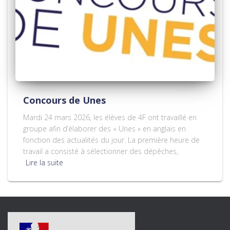
Concours de Unes
Mardi 24 mars 2026, les élèves de 4F ont travaillé en
groupe afin d’élaborer des « Unes » en anglais en
fonction des actualités du jour. La première heure de
travail a consisté à sélectionner des dépêches,
Lire la suite