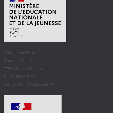
Collège Mon Plaisir
6 rue de la Chapelle
77580 Crécy-la-Chapelle
Tel : 01 64 63 40 90
Mail : ce.0771667u@ac-creteil.fr