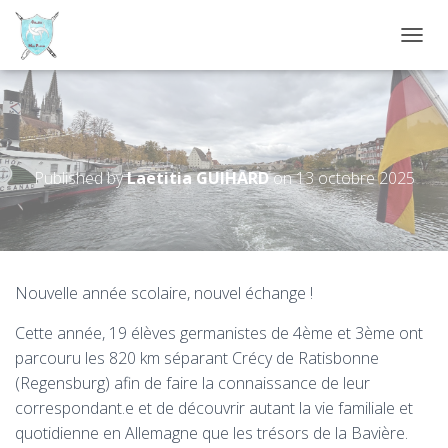
D
É
P
L
I
Schöne Grüße aus Regensburg!
E
R
Published by
Laetitia GUIHARD
on
13 octobre 2025
L
A
N
A
V
I
Nouvelle année scolaire, nouvel échange !
G
A
Cette année, 19 élèves germanistes de 4ème et 3ème ont
T
I
parcouru les 820 km séparant Crécy de Ratisbonne
O
(Regensburg) afin de faire la connaissance de leur
N
correspondant.e et de découvrir autant la vie familiale et
quotidienne en Allemagne que les trésors de la Bavière.