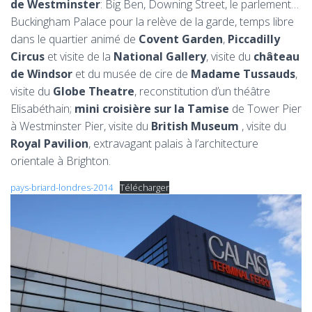
de Westminster
: Big Ben, Downing Street, le parlement…
Buckingham Palace pour la relève de la garde, temps libre
dans le quartier animé de
Covent Garden
,
Piccadilly
Circus
et visite de la
National Gallery
, visite du
château
de Windsor
et du musée de cire de
Madame Tussauds
,
visite du
Globe Theatre
, reconstitution d’un théâtre
Elisabéthain;
mini croisière sur la Tamise
de Tower Pier
à Westminster Pier, visite du
British Museum
, visite du
Royal Pavilion
, extravagant palais à l’architecture
orientale à Brighton.
pays-briard-londres-2014
Télécharger