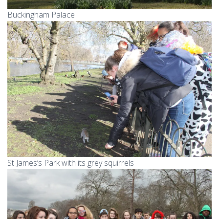
Buckingham Palace
St James’s Park with its grey squirrels