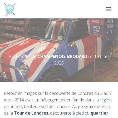
D
É
P
L
I
Voyage à Londres Mars 2014- 4A
E
R
et 4C
L
A
Published by
E. CHAMPENOIS-BRODARD
on
13 mars
N
2023
A
V
I
G
A
T
Retour en images sur la découverte de Londres du 3 au 8
I
O
mars 2014 avec un hébergement en famille dans la région
N
de Sutton, banlieue sud de Londres. Au programme: visite
de la
Tour de Londres
, découverte à pied du
quartier