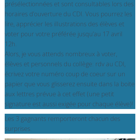
présélectionnées et sont consultables lors des
horaires d’ouverture du CDI. Vous pourrez les
lire, apprécier les illustrations des élèves et
voter pour votre préférée jusqu’au 17 avril
12h.
Alors, je vous attends nombreux à voter,
élèves et personnels du collège: rdv au CDI,
écrivez votre numéro coup de coeur sur un
papier que vous glisserez ensuite dans la boite
aux lettres prévue à cet effet (une petit
signature est aussi exigée pour chaque élève)!
Les 3 gagnants remporteront chacun des
surprises.