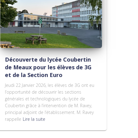
Découverte du lycée Coubertin
de Meaux pour les élèves de 3G
et de la Section Euro
Jeudi 22 Janvier 2026, les élèves de 3G ont eu
l’opportunité de découvrir les sections
générales et technologiques du lycée de
Coubertin grâce à l’intervention de M. Ravey,
principal adjoint de l’établissement. M. Ravey
rappelle
Lire la suite