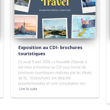
Exposition au CDI- brochures
touristiques
Ce jeudi 9 avril 2026, La Nouvelle-Zélande a
été mise à l’honneur au CDI sous forme de
brochures touristiques réalisées par les élèves
de 5C. 10 brochures ont déjà été
présélectionnées et sont consultables lors
Lire la suite