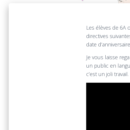
Les élèves de 6A o
directives suivant
date d’anniversair
Je vous laisse rega
un public en langu
c’est un joli travail.