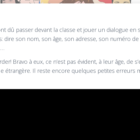
nt dû passer devant la classe et jouer un dialogue en s
es: dire son nom, son âge, son adresse, son numéro de
e…
rder! Bravo à eux, ce n’est pas évident, à leur âge, de 
e étrangère. Il reste encore quelques petites erreurs