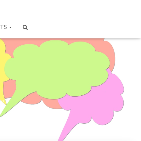
NTS
assmate
023