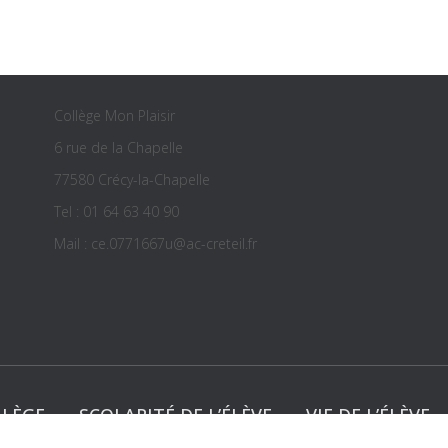
Collège Mon Plaisir
6 rue de la Chapelle
77580 Crécy-la-Chapelle
Tel : 01 64 63 40 90
Mail : ce.0771667u@ac-creteil.fr
LLÈGE
SCOLARITÉ DE L’ÉLÈVE
VIE DE L’ÉLÈVE