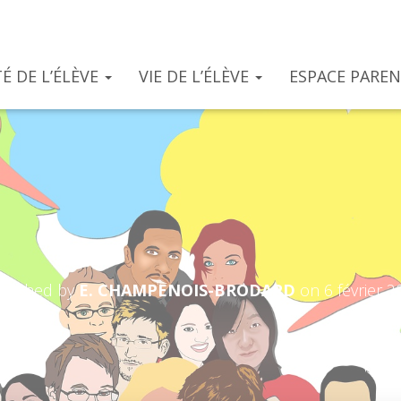
É DE L’ÉLÈVE
VIE DE L’ÉLÈVE
ESPACE PARE
 a dialogue with a cl
blished by
E. CHAMPENOIS-BRODARD
on
6 février 2