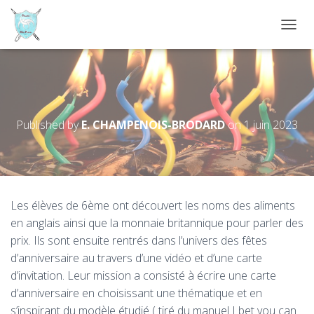
D
É
P
L
I
Invitation cards_ 6A
E
R
Published by
E. CHAMPENOIS-BRODARD
on
1 juin 2023
L
A
N
A
V
I
Les élèves de 6ème ont découvert les noms des aliments
G
en anglais ainsi que la monnaie britannique pour parler des
A
T
prix. Ils sont ensuite rentrés dans l’univers des fêtes
I
d’anniversaire au travers d’une vidéo et d’une carte
O
d’invitation. Leur mission a consisté à écrire une carte
N
d’anniversaire en choisissant une thématique et en
s’inspirant du modèle étudié ( tiré du manuel I bet you can