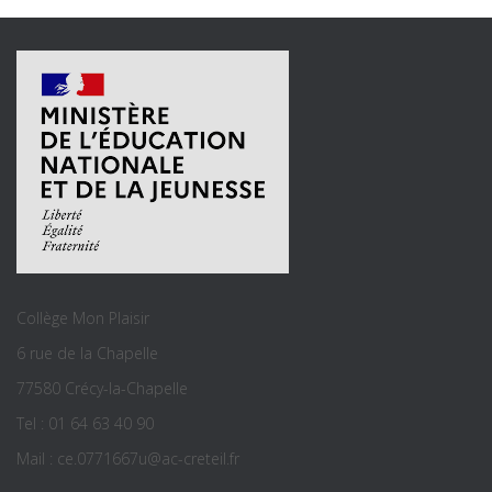
Collège Mon Plaisir
6 rue de la Chapelle
77580 Crécy-la-Chapelle
Tel : 01 64 63 40 90
Mail : ce.0771667u@ac-creteil.fr