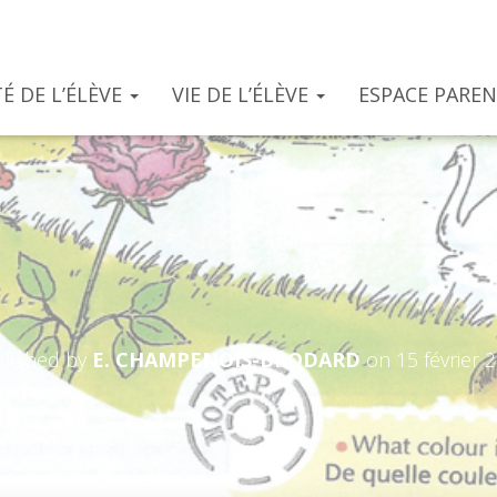
É DE L’ÉLÈVE
VIE DE L’ÉLÈVE
ESPACE PARE
COLOR POEM
lished by
E. CHAMPENOIS-BRODARD
on
15 février 