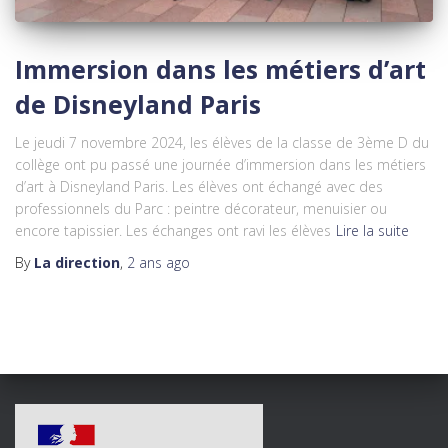
Immersion dans les métiers d’art
de Disneyland Paris
Le jeudi 7 novembre 2024, les élèves de la classe de 3ème D du
collège ont pu passé une journée d’immersion dans les métiers
d’art à Disneyland Paris. Les élèves ont échangé avec des
professionnels du Parc : peintre décorateur, menuisier ou
encore tapissier. Les échanges ont ravi les élèves
Lire la suite
By
La direction
,
2 ans
ago