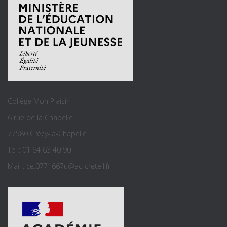
Collège Mon Plaisir
6 rue de la Chapelle
77580 Crécy-la-Chapelle
Tel : 01 64 63 40 90
Mail : ce.0771667u@ac-creteil.fr