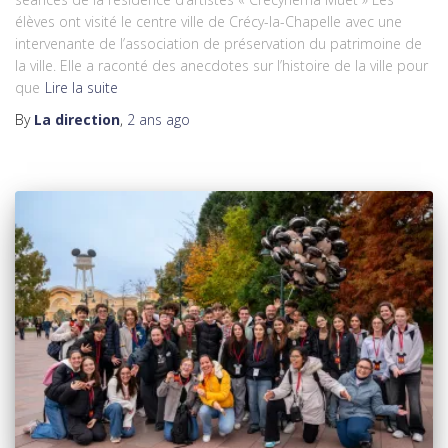
élèves ont visité le centre ville de Crécy-la-Chapelle avec une
intervenante de l’association de préservation du patrimoine de
la ville. Elle a raconté des anecdotes sur l’histoire de la ville pour
que
Lire la suite
By
La direction
,
2 ans
ago