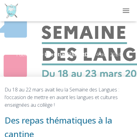
D
É
P
L
I
Semaine des langues 2024
E
R
Published by
Laetitia GUIHARD
on
4 avril 2024
L
A
N
A
V
I
Du 18 au 22 mars avait lieu la Semaine des Langues :
G
l’occasion de mettre en avant les langues et cultures
A
T
enseignées au collège !
I
O
Des repas thématiques à la
N
cantine