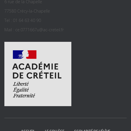
6 rue de la Chapelle
77580 Crécy-la-Chapelle
Tel : 01 64 63 40 90
Mail : ce.0771667u@ac-creteil.fr