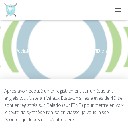
D
É
P
L
I
Reading a text aloud! 4D
E
R
Published by
E. CHAMPENOIS-BRODARD
on
15
L
décembre 2021
A
N
A
V
I
G
Après avoir écouté un enregistrement sur un étudiant
A
T
anglais tout juste arrivé aux Etats-Unis, les élèves de 4D se
I
sont enregistrés sur Balado (sur l’ENT) pour mettre en voix
O
le texte de synthèse réalisé en classe. Je vous laisse
N
écouter quelques uns d’entre deux.