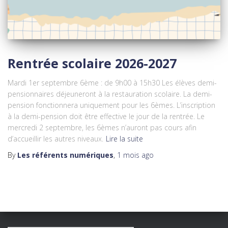
Rentrée scolaire 2026-2027
Mardi 1er septembre 6ème : de 9h00 à 15h30 Les élèves demi-
pensionnaires déjeuneront à la restauration scolaire. La demi-
pension fonctionnera uniquement pour les 6èmes. L’inscription
à la demi-pension doit être effective le jour de la rentrée. Le
mercredi 2 septembre, les 6èmes n’auront pas cours afin
d’accueillir les autres niveaux.
Lire la suite
By
Les référents numériques
,
1 mois
ago