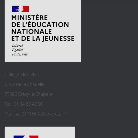
Collège Mon Plaisir
6 rue de la Chapelle
77580 Crécy-la-Chapelle
Tel : 01 64 63 40 90
Mail : ce.0771667u@ac-creteil.fr