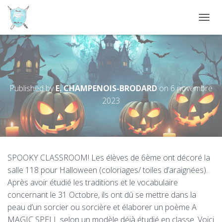
D
É
P
L
I
A magic spell for Halloween
E
R
Published by
E. CHAMPENOIS-BRODARD
on
6 novembre
L
2023
A
N
A
V
I
G
SPOOKY CLASSROOM! Les élèves de 6ème ont décoré la
A
T
salle 118 pour Halloween (coloriages/ toiles d’araignées).
I
Après avoir étudié les traditions et le vocabulaire
O
concernant le 31 Octobre, ils ont dû se mettre dans la
N
peau d’un sorcier ou sorcière et élaborer un poème A
MAGIC SPELL selon un modèle déjà étudié en classe. Voici