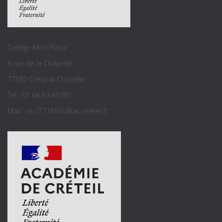
Collège Mon Plaisir
6 rue de la Chapelle
77580 Crécy-la-Chapelle
Tel : 01 64 63 40 90
Mail : ce.0771667u@ac-creteil.fr