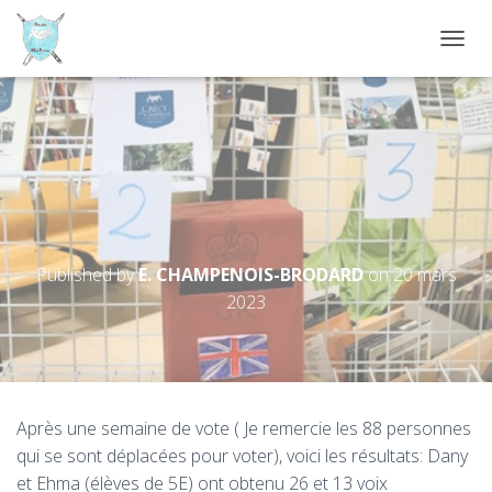
D
É
P
L
I
Meilleures brochures
E
R
touristiques en anglais sur
L
Crécy
A
N
A
Published by
E. CHAMPENOIS-BRODARD
on
20 mars
V
2023
I
G
A
T
I
O
Après une semaine de vote ( Je remercie les 88 personnes
N
qui se sont déplacées pour voter), voici les résultats: Dany
et Ehma (élèves de 5E) ont obtenu 26 et 13 voix