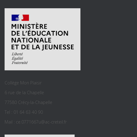
Collège Mon Plaisir
6 rue de la Chapelle
77580 Crécy-la-Chapelle
Tel : 01 64 63 40 90
Mail : ce.0771667u@ac-creteil.fr