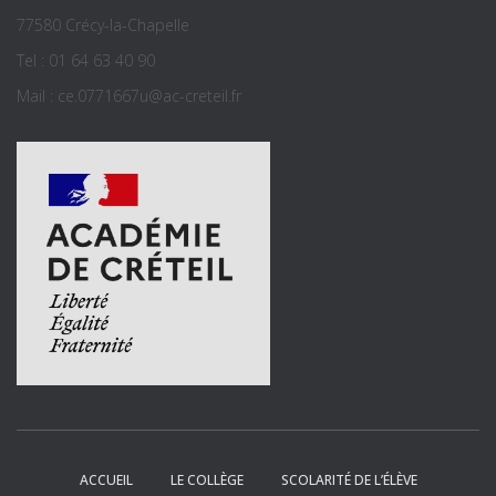
77580 Crécy-la-Chapelle
Tel : 01 64 63 40 90
Mail : ce.0771667u@ac-creteil.fr
ACCUEIL
LE COLLÈGE
SCOLARITÉ DE L’ÉLÈVE