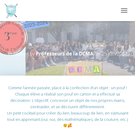
D
É
P
L
I
Manuf’at’School !
E
R
Published by
Professeurs de la DCMA
on
25 juin 2024
L
A
N
A
V
I
Comme l’année passée, place à la confection d’un objet : un pouf !
G
Chaque élève a réalisé son pouf en carton et a effectué sa
A
décoration. L’objectif, concevoir un objet de nos propres mains,
T
s’entraider, et se découvrir différemment.
I
O
Un petit cocktail pour créer du lien, beaucoup de lien, en s’amusant
N
tout en apprenant (oui, oui, des mathématiques, de la couture, etc.)