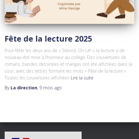
Fête de la lecture 2025
Pour fêter les deux ans de « Silence, On Lit! », la lecture a de
nouveau été mise à l’honneur au collège. Des couvertures de
romans, bandes dessinées et mangas ont été affichées dans la
cour, avec des lettres formant les mots « Fête de la lecture ».
Toutes les couvertures affichées
Lire la suite
By
La direction
,
9 mois
ago