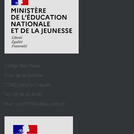
Collège Mon Plaisir
6 rue de la Chapelle
77580 Crécy-la-Chapelle
Tel : 01 64 63 40 90
Mail : ce.0771667u@ac-creteil.fr