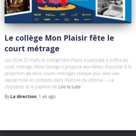
Le collège Mon Plaisir fête le
court métrage
Les 20 et 21 mars, le collège Mon Plaisir a participé à la fête du
court métrage. Mme George a proposé aux élèves d’assister à la
projection de deux courts-métrages chaque jour, avec une
rapide mise en contexte dans l’histoire du cinéma : – La
chrysalide et le papillon de
Lire la suite
By
La direction
,
1 an
ago