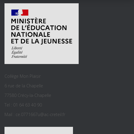
Collège Mon Plaisir
6 rue de la Chapelle
77580 Crécy-la-Chapelle
Tel : 01 64 63 40 90
Mail : ce.0771667u@ac-creteil.fr