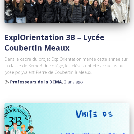
ExplOrientation 3B – Lycée
Coubertin Meaux
Dans le cadre du projet ExplOrientation menée cette année sur
la classe de 3èmeB du collège, les élèves ont été accueillis au
lycée polyvalent Pierre de Coubertin à Meaux.
By
Professeurs de la DCMA
,
2 ans
ago