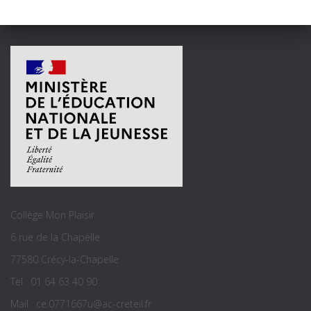
Collège Mon Plaisir
6 rue de la Chapelle
77580 Crécy-la-Chapelle
Tel : 01 64 63 40 90
Mail : ce.0771667u@ac-creteil.fr