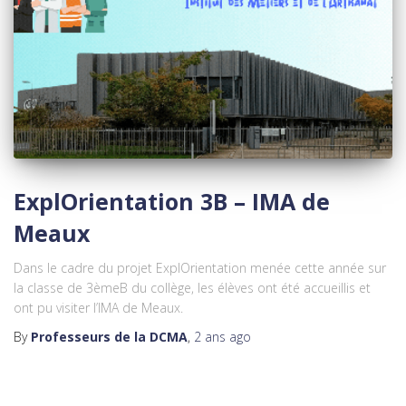
ExplOrientation 3B – IMA de
Meaux
Dans le cadre du projet ExplOrientation menée cette année sur
la classe de 3èmeB du collège, les élèves ont été accueillis et
ont pu visiter l’IMA de Meaux.
By
Professeurs de la DCMA
,
2 ans
ago