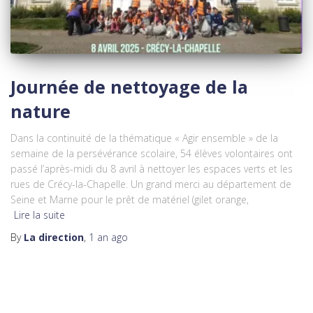
Journée de nettoyage de la
nature
Dans la continuité de la thématique « Agir ensemble » de la
semaine de la persévérance scolaire, 54 élèves volontaires ont
passé l’après-midi du 8 avril à nettoyer les espaces verts et les
rues de Crécy-la-Chapelle. Un grand merci au département de
Seine et Marne pour le prêt de matériel (gilet orange,
Lire la suite
By
La direction
,
1 an
ago