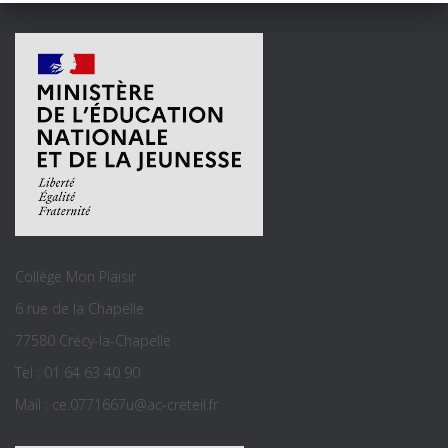
Collège Mon Plaisir
6 rue de la Chapelle
77580 Crécy-la-Chapelle
Tel : 01 64 63 40 90
Mail : ce.0771667u@ac-creteil.fr