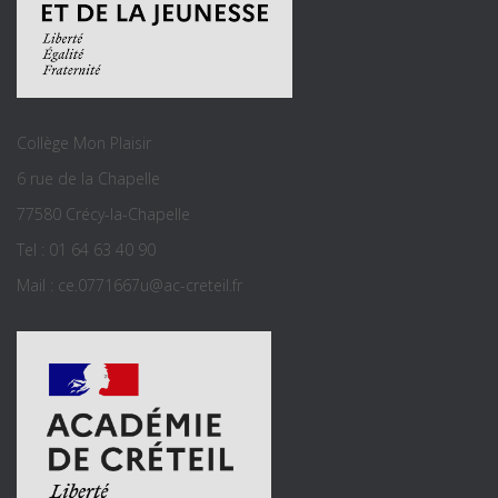
Collège Mon Plaisir
6 rue de la Chapelle
77580 Crécy-la-Chapelle
Tel : 01 64 63 40 90
Mail : ce.0771667u@ac-creteil.fr