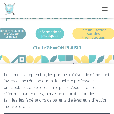
D
É
P
L
I
Réunion d’information 6ème
E
R
Published by
La direction
on
3 septembre 2024
L
A
N
A
V
I
Le samedi 7 septembre, les parents d’élèves de 6ème sont
G
invités à une réunion durant laquelle le professeur
A
T
principal, les conseillères principales d’éducation, les
I
référents numériques, la maison de protection des
O
familles, les fédérations de parents d’élèves et la direction
N
interviendront.