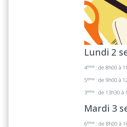
Lundi 2 s
ème
4
: de 8h00 à 
ème
5
: de 9h00 à 
ème
3
: de 13h30 à
Mardi 3 s
ème
6
: de 8h00 à 1