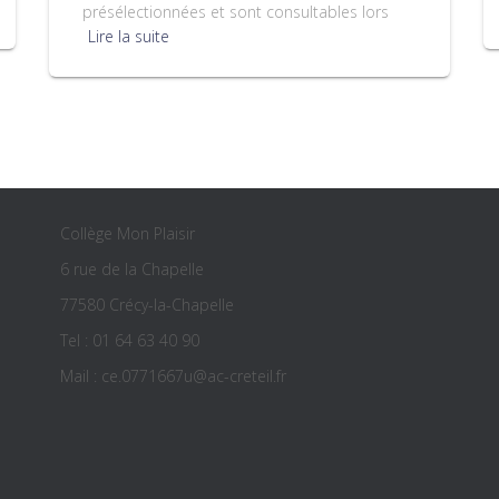
présélectionnées et sont consultables lors
Lire la suite
Collège Mon Plaisir
6 rue de la Chapelle
77580 Crécy-la-Chapelle
Tel : 01 64 63 40 90
Mail : ce.0771667u@ac-creteil.fr