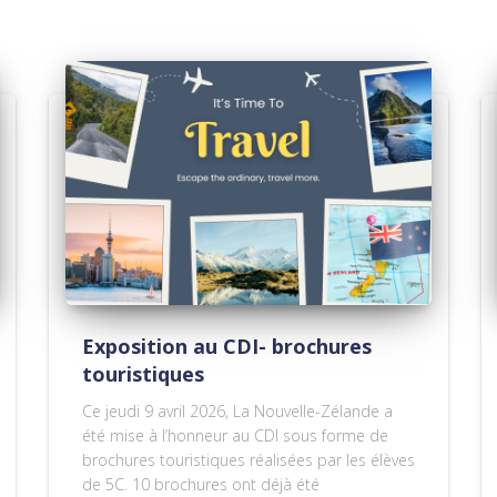
Exposition au CDI- brochures
touristiques
Ce jeudi 9 avril 2026, La Nouvelle-Zélande a
été mise à l’honneur au CDI sous forme de
brochures touristiques réalisées par les élèves
de 5C. 10 brochures ont déjà été