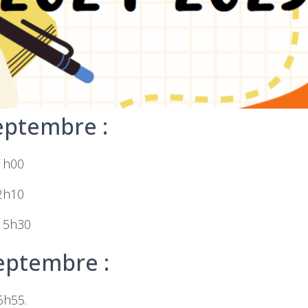
eptembre :
11h00
12h10
 15h30
eptembre :
6h55.