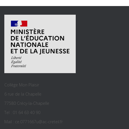
Collège Mon Plaisir
6 rue de la Chapelle
77580 Crécy-la-Chapelle
Tel : 01 64 63 40 90
Mail : ce.0771667u@ac-creteil.fr