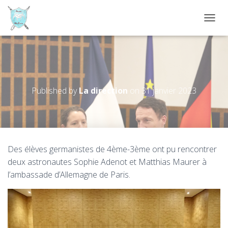
D
É
P
L
I
Rencontre avec des astronautes
E
R
Published by
La direction
on
31 janvier 2023
L
A
N
A
V
I
Des élèves germanistes de 4ème-3ème ont pu rencontrer
G
deux astronautes Sophie Adenot et Matthias Maurer à
A
T
l’ambassade d’Allemagne de Paris.
I
O
N