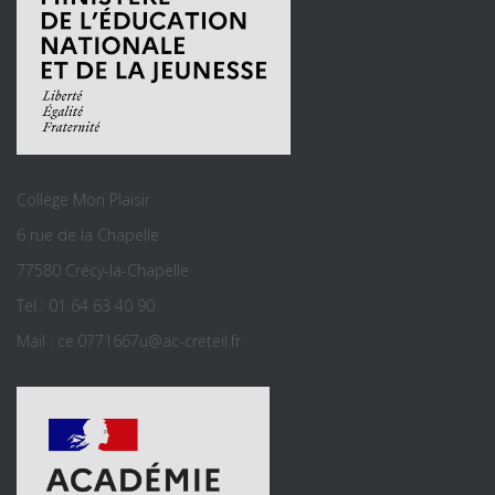
Collège Mon Plaisir
6 rue de la Chapelle
77580 Crécy-la-Chapelle
Tel : 01 64 63 40 90
Mail : ce.0771667u@ac-creteil.fr