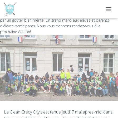
La Clean Crécy City s'est tenue jeudi 7 mai après-midi dans les rues
de Crécy-La-Chapelle et a mobilisé 60 élèves du collège. Leurs efforts
D
ont permis de ramasser bien des déchets et ont été récompensés
É
par un goûter bien mérité. Un grand merci aux élèves et parents
P
d'élèves participants. Nous vous donnons rendez-vous à la
L
prochaine édition!
I
E
R
L
A
N
A
V
Clean Crécy City
I
G
Published by
La direction
on
20 mai 2026
A
T
I
O
N
La Clean Crécy City s’est tenue jeudi 7 mai après-midi dans