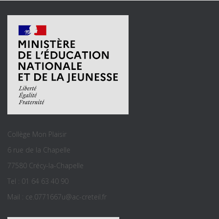
Collège Mon Plaisir
6 rue de la Chapelle
77580 Crécy-la-Chapelle
Tel : 01 64 63 40 90
Mail : ce.0771667u@ac-creteil.fr