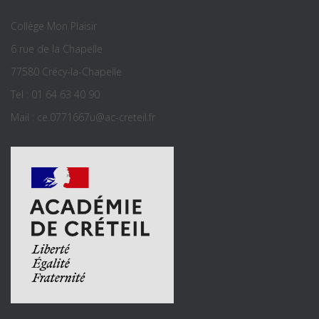
Collège Mon Plaisir
6 rue de la Chapelle
77580 Crécy-la-Chapelle
Tel : 01 64 63 40 90
Mail : ce.0771667u@ac-creteil.fr