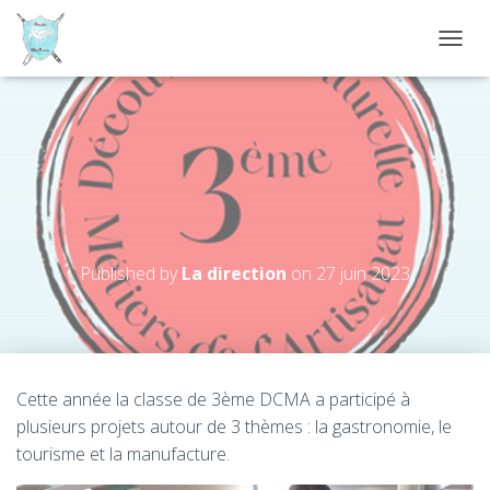
D
É
P
L
I
Classe à projet : Découverte
E
R
culturelle des Métiers et de
L
l’Artisanat
A
N
A
Published by
La direction
on
27 juin 2023
V
I
G
A
T
I
Cette année la classe de 3ème DCMA a participé à
O
plusieurs projets autour de 3 thèmes : la gastronomie, le
N
tourisme et la manufacture.