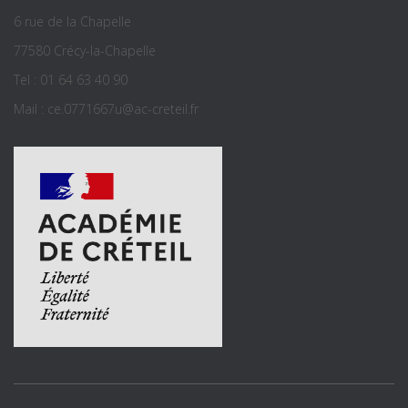
6 rue de la Chapelle
77580 Crécy-la-Chapelle
Tel : 01 64 63 40 90
Mail : ce.0771667u@ac-creteil.fr