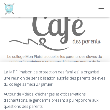
D
É
P
L
I
Café des parents
E
R
Published by
La direction
on
29 janvier 2024
L
A
N
A
V
I
La MPF (maison de protection des familles) a organisé
G
une réunion de sensibilisation auprès des parents d’élèves
A
T
du collège samedi 27 janvier.
I
O
Autour de vidéos, d’échanges et d’observations
N
d’échantillons, le gendarme présent a pu répondre aux
questions des parents.