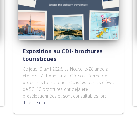
Exposition au CDI- brochures
touristiques
Ce jeudi 9 avril 2026, La Nouvelle-Zélande a
été mise à l’honneur au CDI sous forme de
brochures touristiques réalisées par les élèves
de 5C. 10 brochures ont déjà été
présélectionnées et sont consultables lors
Lire la suite