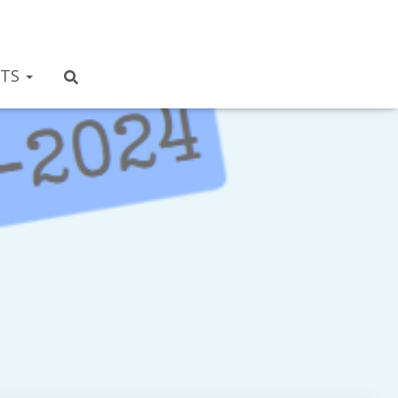
NTS
-2024