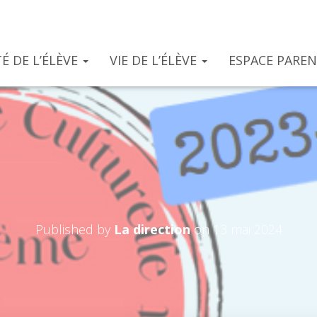
É DE L’ÉLÈVE
VIE DE L’ÉLÈVE
ESPACE PARE
 DCMA – Promo 2023
Published by
La direction
on
13 mai 2024